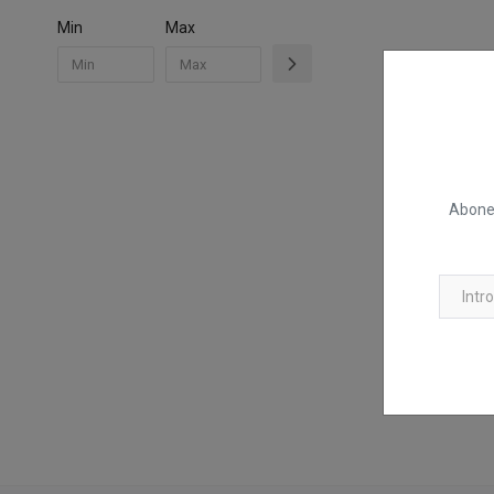
Min
Max
Abonea