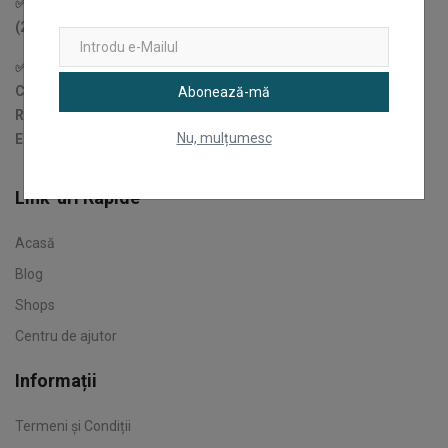
✅Țîru Andrei Angel - PFA Cod fiscal (Fiscal Code): 48005991
(2023-date)
✅Ex: CJAgora SRL (2017-2023)
CIF: 37666114
Abonează-mă
Reg. Com.: J22/1553/2017
Nu, mulțumesc
EUID: ROONRC.J22/1553/2017
Link-uri Rapide
Acasă
Blog
Shops
Centru de ajutor
Informații
Termeni și Condiții