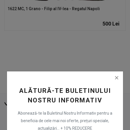
1622 MC, 1 Grano - Filip al IV-lea - Regatul Napoli
Înregistrare
RON (Lei)
500
Lei
Limbă
Română
English
ALĂTURĂ-TE BULETINULUI
NOSTRU INFORMATIV
Abonează-te la Buletinul Nostru Informativ pentru a
beneficia de cele mai noi oferte, prețuri speciale,
actualizări... + 10% REDUCERE