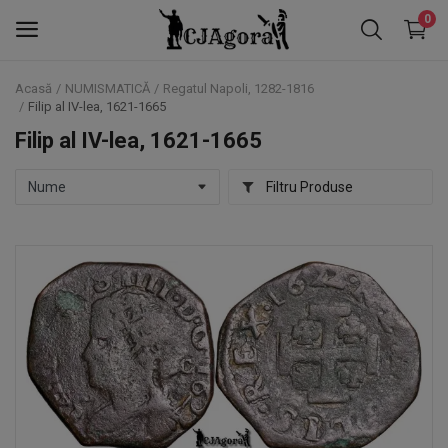
0
Acasă
NUMISMATICĂ
Regatul Napoli, 1282-1816
Filip al IV-lea, 1621-1665
NOTAFILIE
Filip al IV-lea, 1621-1665
NUMISMATICĂ
Filtru Produse
FALERISTICĂ
TIMBRE
Favorite
Contact
Blog
Autentificare