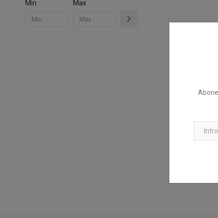
Min
Max
Abonea