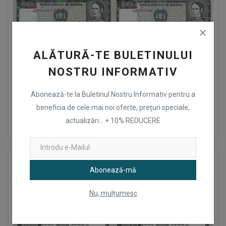
ALĂTURĂ-TE BULETINULUI
NOSTRU INFORMATIV
Abonează-te la Buletinul Nostru Informativ pentru a
1982 (25 Iunie), 1,000 pesos bolivianos (P-167a.1) - Bolivia
beneficia de cele mai noi oferte, prețuri speciale,
(×2)
actualizări... + 10% REDUCERE
20
Lei
UNC
Abonează-mă
Nu, mulțumesc