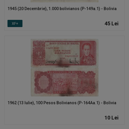
1945 (20 Decembrie), 1.000 bolivianos (P-149a.1) - Bolivia
Înregistrare
RON (Lei)
45
Lei
XF+
Limbă
Română
English
1962 (13 Iulie), 100 Pesos Bolivianos (P-164Аa.1) - Bolivia
10
Lei