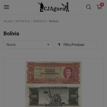
0
Acasă
NOTAFILIE
AMERICA
Bolivia
NOTAFILIE
Bolivia
NUMISMATICĂ
Filtru Produse
FALERISTICĂ
TIMBRE
Favorite
Contact
Blog
Autentificare