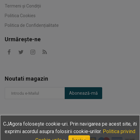
Termeni și Condiții
Politica Cookies
Politica de Confidențialitate
Urmărește-ne
Noutati magazin
Abonează-mă
CJAgora folosește cookie-uri. Prin navigarea pe acest site, iti
CJAgora (Țîru Andrei Angel - PFA) | Drepturi de Autor ©
2017⇌2024 - Toate drepturile rezervate!
exprimi acordul asupra folosirii cookie-urilor.
Politica privind