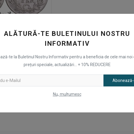
ALĂTURĂ-TE BULETINULUI NOSTRU
rol Ludovic Frederic |
den | KM 168
INFORMATIV
200
Lei
ză-te la Buletinul Nostru Informativ pentru a beneficia de cele mai noi 
prețuri speciale, actualizări... + 10% REDUCERE
Abonează
Nu, mulțumesc