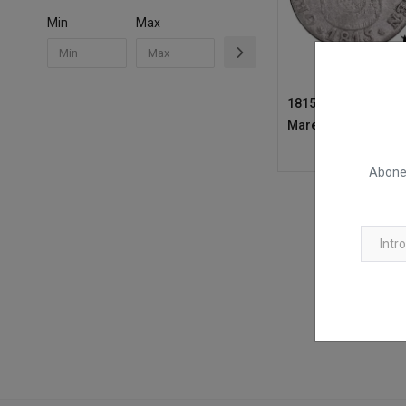
Min
Max
1815, 6 Kreuzer - Ca
Marele Ducat de Ba
Abonea