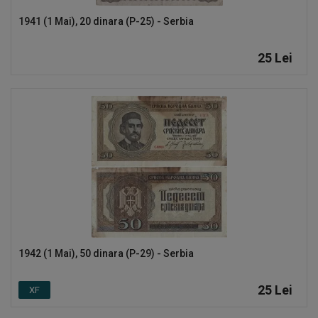
1941 (1 Mai), 20 dinara (P-25) - Serbia
Înregistrare
RON (Lei)
25
Lei
Limbă
Română
English
1942 (1 Mai), 50 dinara (P-29) - Serbia
25
Lei
XF