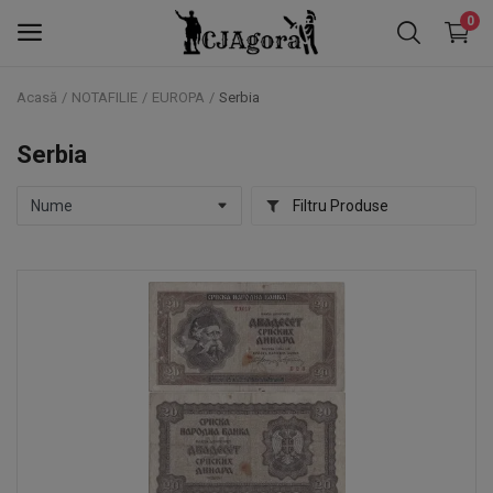
0
Acasă
NOTAFILIE
EUROPA
Serbia
NOTAFILIE
Serbia
NUMISMATICĂ
Filtru Produse
FALERISTICĂ
TIMBRE
Favorite
Contact
Blog
Autentificare