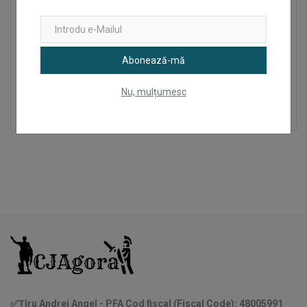
Abonează-mă
1943 (1 Ianuarie), 100 dinara (P-33) - Serbia
Nu, mulțumesc
50
Lei
✅Țîru Andrei Angel - PFA Cod fiscal (Fiscal Code): 48005991