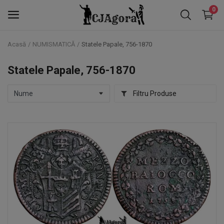
0
Acasă
NUMISMATICĂ
Statele Papale, 756-1870
NOTAFILIE
Statele Papale, 756-1870
NUMISMATICĂ
Filtru Produse
FALERISTICĂ
TIMBRE
Favorite
Contact
Blog
Autentificare