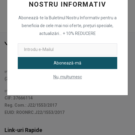
NOSTRU INFORMATIV
Abonează-te la Buletinul Nostru Informativ pentru a
beneficia de cele mai noi oferte, prețuri speciale,
actualizări... + 10% REDUCERE
Abonează-mă
✅Țîru Andrei Angel - PFA Cod fiscal (Fiscal Code): 48005991
Nu, mulțumesc
(2023-date)
✅Ex: CJAgora SRL (2017-2023)
CIF: 37666114
Reg. Com.: J22/1553/2017
EUID: ROONRC.J22/1553/2017
Link-uri Rapide