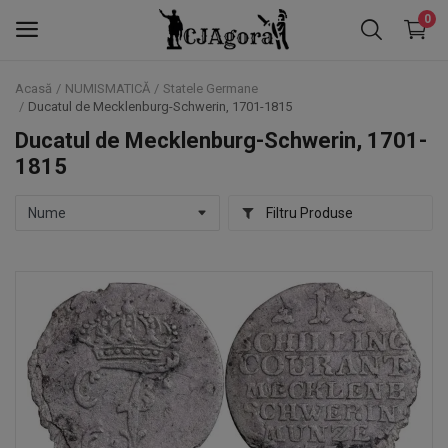
0
Acasă
NUMISMATICĂ
Statele Germane
Ducatul de Mecklenburg-Schwerin, 1701-1815
NOTAFILIE
Ducatul de Mecklenburg-Schwerin, 1701-
1815
NUMISMATICĂ
FALERISTICĂ
Filtru Produse
TIMBRE
Favorite
Contact
Blog
Autentificare