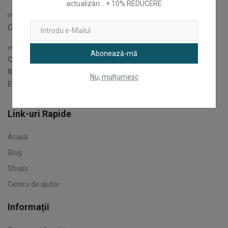
actualizări... + 10% REDUCERE
✅Țîru Andrei Angel - PFA Cod fiscal (Fiscal Code): 48005991
(2023-date)
✅Ex: CJAgora SRL (2017-2023)
Abonează-mă
CIF: 37666114
Reg. Com.: J22/1553/2017
Nu, mulțumesc
EUID: ROONRC.J22/1553/2017
Link-uri Rapide
Acasă
Blog
Shops
Centru de ajutor
Informații