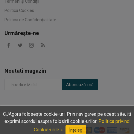
Termeni și Condiții
Politica Cookies
Politica de Confidențialitate
Urmărește-ne
Noutati magazin
Abonează-mă
CJAgora folosește cookie-uri. Prin navigarea pe acest site, iti
CJAgora (Țîru Andrei Angel - PFA) | Drepturi de Autor ©
2017⇌2024 - Toate drepturile rezervate!
exprimi acordul asupra folosirii cookie-urilor.
Politica privind
Cookie-urile »
Înțeleg