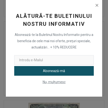
50
Lei
ALĂTURĂ-TE BULETINULUI
NOSTRU INFORMATIV
Abonează-te la Buletinul Nostru Informativ pentru a
beneficia de cele mai noi oferte, prețuri speciale,
actualizări... + 10% REDUCERE
Abonează-mă
1986 (1 Martie), 20 dollars (P-72b.1) - Jamaica
Nu, mulțumesc
20
Lei