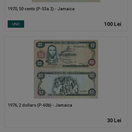
1970, 50 cents (P-53a.2) - Jamaica
Înregistrare
RON (Lei)
100
Lei
UNC
Limbă
Română
English
1976, 2 dollars (P-60b) - Jamaica
30
Lei