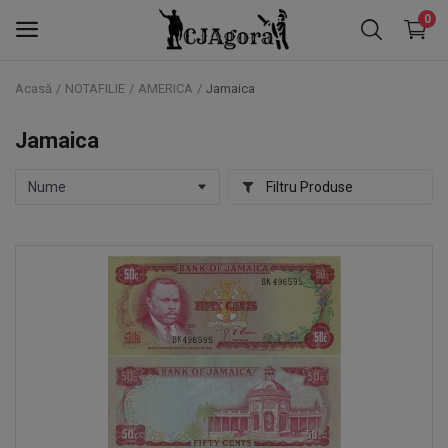
0
Acasă
NOTAFILIE
AMERICA
Jamaica
NOTAFILIE
Jamaica
NUMISMATICĂ
Filtru Produse
FALERISTICĂ
TIMBRE
Favorite
Contact
Blog
Autentificare