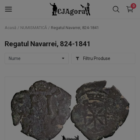
0
Acasă
NUMISMATICĂ
Regatul Navarrei, 824-1841
NOTAFILIE
Regatul Navarrei, 824-1841
NUMISMATICĂ
Filtru Produse
FALERISTICĂ
TIMBRE
Favorite
Contact
Blog
Autentificare