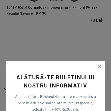
1641-1653, 4 Cornados - monograma FI - Filip al IV-lea -
Înregistrare
Regatul Navarrei | KM 30
RON (Lei)
70
Lei
Limbă
Română
English
ALĂTURĂ-TE BULETINULUI
NOSTRU INFORMATIV
Abonează-te la Buletinul Nostru Informativ pentru a
beneficia de cele mai noi oferte, prețuri speciale,
actualizări... + 10% REDUCERE