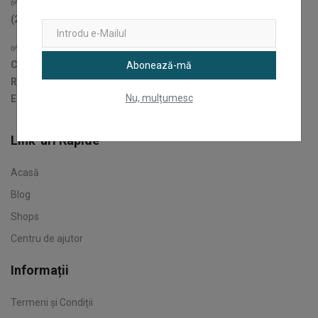
✅Țîru Andrei Angel - PFA Cod fiscal (Fiscal Code): 48005991
(2023-date)
✅Ex: CJAgora SRL (2017-2023)
CIF: 37666114
Abonează-mă
Reg. Com.: J22/1553/2017
Nu, mulțumesc
EUID: ROONRC.J22/1553/2017
Link-uri Rapide
Acasă
Blog
Shops
Centru de ajutor
Informații
Termeni și Condiții